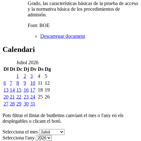
Grado, las características básicas de la prueba de acceso
y la normativa básica de los procedimientos de
admisión.
Font: BOE
Descarregar document
Calendari
Juliol 2026
Dl
Dt
Dc
Dj
Dv
Ds
Dg
1
2
3
4
5
6
7
8
9
10
11
12
13
14
15
16
17
18
19
20
21
22
23
24
25
26
27
28
29
30
31
Pots filtrar el llistat de butlletins canviant el mes o l'any en els
desplegables o clicant el botó.
Selecciona el mes
Selecciona l'any