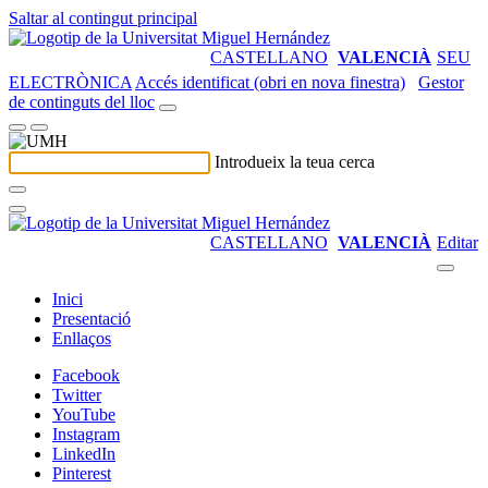
Saltar al contingut principal
CASTELLANO
VALENCIÀ
SEU
ELECTRÒNICA
Accés identificat (obri en nova finestra)
Gestor
de continguts del lloc
Introdueix la teua cerca
CASTELLANO
VALENCIÀ
Editar
Inici
Presentació
Enllaços
Facebook
Twitter
YouTube
Instagram
LinkedIn
Pinterest