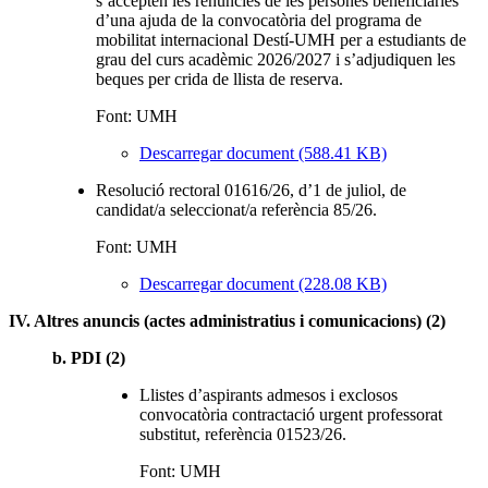
s’accepten les renúncies de les persones beneficiàries
d’una ajuda de la convocatòria del programa de
mobilitat internacional Destí-UMH per a estudiants de
grau del curs acadèmic 2026/2027 i s’adjudiquen les
beques per crida de llista de reserva.
Font: UMH
Descarregar document (588.41 KB)
Resolució rectoral 01616/26, d’1 de juliol, de
candidat/a seleccionat/a referència 85/26.
Font: UMH
Descarregar document (228.08 KB)
IV. Altres anuncis (actes administratius i comunicacions) (2)
b. PDI (2)
Llistes d’aspirants admesos i exclosos
convocatòria contractació urgent professorat
substitut, referència 01523/26.
Font: UMH