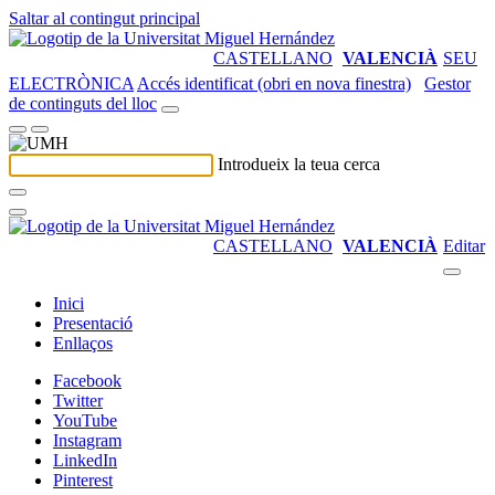
Saltar al contingut principal
CASTELLANO
VALENCIÀ
SEU
ELECTRÒNICA
Accés identificat (obri en nova finestra)
Gestor
de continguts del lloc
Introdueix la teua cerca
CASTELLANO
VALENCIÀ
Editar
Inici
Presentació
Enllaços
Facebook
Twitter
YouTube
Instagram
LinkedIn
Pinterest