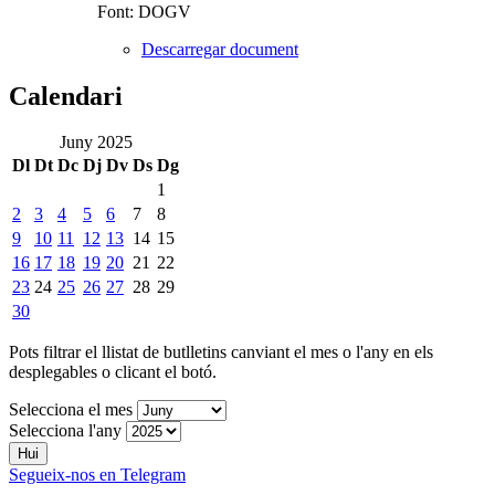
Font: DOGV
Descarregar document
Calendari
Juny 2025
Dl
Dt
Dc
Dj
Dv
Ds
Dg
1
2
3
4
5
6
7
8
9
10
11
12
13
14
15
16
17
18
19
20
21
22
23
24
25
26
27
28
29
30
Pots filtrar el llistat de butlletins canviant el mes o l'any en els
desplegables o clicant el botó.
Selecciona el mes
Selecciona l'any
Hui
Segueix-nos en Telegram