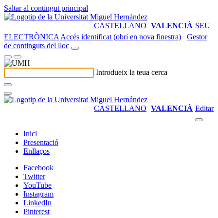
Saltar al contingut principal
CASTELLANO
VALENCIÀ
SEU
ELECTRÒNICA
Accés identificat (obri en nova finestra)
Gestor
de continguts del lloc
Introdueix la teua cerca
CASTELLANO
VALENCIÀ
Editar
Inici
Presentació
Enllaços
Facebook
Twitter
YouTube
Instagram
LinkedIn
Pinterest