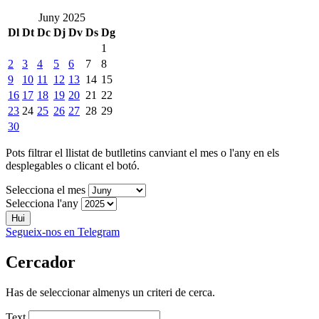
Juny 2025
Dl
Dt
Dc
Dj
Dv
Ds
Dg
1
2
3
4
5
6
7
8
9
10
11
12
13
14
15
16
17
18
19
20
21
22
23
24
25
26
27
28
29
30
Pots filtrar el llistat de butlletins canviant el mes o l'any en els
desplegables o clicant el botó.
Selecciona el mes
Selecciona l'any
Hui
Segueix-nos en Telegram
Cercador
Has de seleccionar almenys un criteri de cerca.
Text