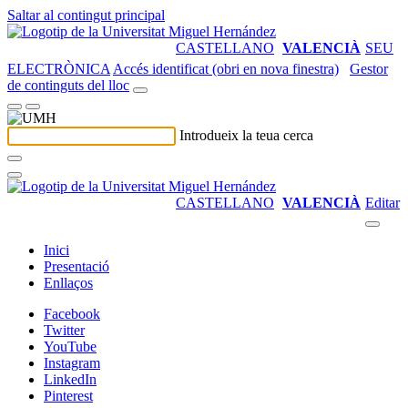
Saltar al contingut principal
CASTELLANO
VALENCIÀ
SEU
ELECTRÒNICA
Accés identificat (obri en nova finestra)
Gestor
de continguts del lloc
Introdueix la teua cerca
CASTELLANO
VALENCIÀ
Editar
Inici
Presentació
Enllaços
Facebook
Twitter
YouTube
Instagram
LinkedIn
Pinterest