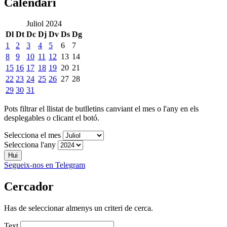
Calendari
Juliol 2024
Dl
Dt
Dc
Dj
Dv
Ds
Dg
1
2
3
4
5
6
7
8
9
10
11
12
13
14
15
16
17
18
19
20
21
22
23
24
25
26
27
28
29
30
31
Pots filtrar el llistat de butlletins canviant el mes o l'any en els
desplegables o clicant el botó.
Selecciona el mes
Selecciona l'any
Hui
Segueix-nos en Telegram
Cercador
Has de seleccionar almenys un criteri de cerca.
Text