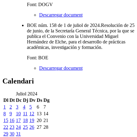
Font: DOGV
Descarregar document
BOE núm. 158 de 1 de juliol de 2024.Resolución de 25
de junio, de la Secretaría General Técnica, por la que se
publica el Convenio con la Universidad Miguel
Hernández de Elche, para el desarrollo de prácticas
académicas, investigación y formación.
Font: BOE
Descarregar document
Calendari
Juliol 2024
Dl
Dt
Dc
Dj
Dv
Ds
Dg
1
2
3
4
5
6
7
8
9
10
11
12
13
14
15
16
17
18
19
20
21
22
23
24
25
26
27
28
29
30
31