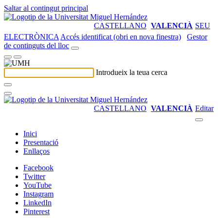
Saltar al contingut principal
CASTELLANO
VALENCIÀ
SEU
ELECTRÒNICA
Accés identificat (obri en nova finestra)
Gestor
de continguts del lloc
Introdueix la teua cerca
CASTELLANO
VALENCIÀ
Editar
Inici
Presentació
Enllaços
Facebook
Twitter
YouTube
Instagram
LinkedIn
Pinterest