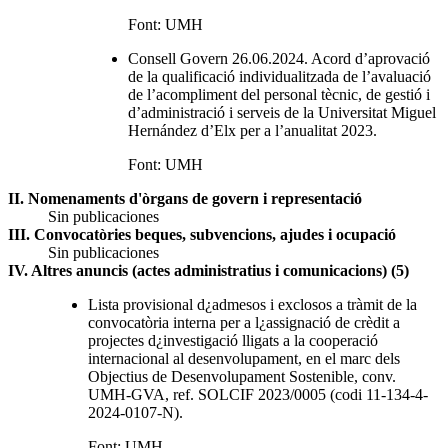
Font: UMH
Consell Govern 26.06.2024. Acord d’aprovació
de la qualificació individualitzada de l’avaluació
de l’acompliment del personal tècnic, de gestió i
d’administració i serveis de la Universitat Miguel
Hernández d’Elx per a l’anualitat 2023.
Font: UMH
II. Nomenaments d'òrgans de govern i representació
Sin publicaciones
III. Convocatòries beques, subvencions, ajudes i ocupació
Sin publicaciones
IV. Altres anuncis (actes administratius i comunicacions) (5)
Lista provisional d¿admesos i exclosos a tràmit de la
convocatòria interna per a l¿assignació de crèdit a
projectes d¿investigació lligats a la cooperació
internacional al desenvolupament, en el marc dels
Objectius de Desenvolupament Sostenible, conv.
UMH-GVA, ref. SOLCIF 2023/0005 (codi 11-134-4-
2024-0107-N).
Font: UMH