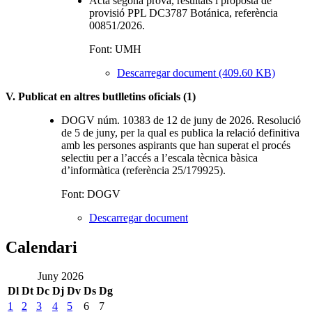
Acta segona prova, resultats i proposta de
provisió PPL DC3787 Botánica, referència
00851/2026.
Font: UMH
Descarregar document (409.60 KB)
V. Publicat en altres butlletins oficials (1)
DOGV núm. 10383 de 12 de juny de 2026. Resolució
de 5 de juny, per la qual es publica la relació definitiva
amb les persones aspirants que han superat el procés
selectiu per a l’accés a l’escala tècnica bàsica
d’informàtica (referència 25/179925).
Font: DOGV
Descarregar document
Calendari
Juny 2026
Dl
Dt
Dc
Dj
Dv
Ds
Dg
1
2
3
4
5
6
7