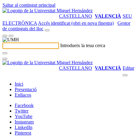
Saltar al contingut principal
CASTELLANO
VALENCIÀ
SEU
ELECTRÒNICA
Accés identificat (obri en nova finestra)
Gestor
de continguts del lloc
Introdueix la teua cerca
CASTELLANO
VALENCIÀ
Editar
Inici
Presentació
Enllaços
Facebook
Twitter
YouTube
Instagram
LinkedIn
Pinterest