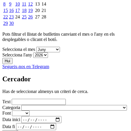
8
9
10
11
12
13
14
15
16
17
18
19
20
21
22
23
24
25
26
27
28
29
30
Pots filtrar el llistat de butlletins canviant el mes o l'any en els
desplegables o clicant el botó.
Selecciona el mes
Selecciona l'any
Hui
Segueix-nos en Telegram
Cercador
Has de seleccionar almenys un criteri de cerca.
Text
Categoria
Font
Data inici
Data fi