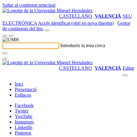
Saltar al contingut principal
CASTELLANO
VALENCIÀ
SEU
ELECTRÒNICA
Accés identificat (obri en nova finestra)
Gestor
de continguts del lloc
Introdueix la teua cerca
CASTELLANO
VALENCIÀ
Editar
Inici
Presentació
Enllaços
Facebook
Twitter
YouTube
Instagram
LinkedIn
Pinterest