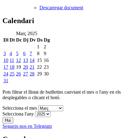
Descarregar document
Calendari
Març 2025
Dl
Dt
Dc
Dj
Dv
Ds
Dg
1
2
3
4
5
6
7
8
9
10
11
12
13
14
15
16
17
18
19
20
21
22
23
24
25
26
27
28
29
30
31
Pots filtrar el llistat de butlletins canviant el mes o l'any en els
desplegables o clicant el botó.
Selecciona el mes
Selecciona l'any
Hui
Segueix-nos en Telegram