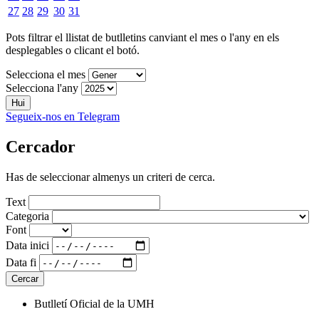
27
28
29
30
31
Pots filtrar el llistat de butlletins canviant el mes o l'any en els
desplegables o clicant el botó.
Selecciona el mes
Selecciona l'any
Hui
Segueix-nos en Telegram
Cercador
Has de seleccionar almenys un criteri de cerca.
Text
Categoria
Font
Data inici
Data fi
Butlletí Oficial de la UMH