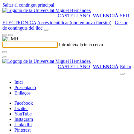
Saltar al contingut principal
CASTELLANO
VALENCIÀ
SEU
ELECTRÒNICA
Accés identificat (obri en nova finestra)
Gestor
de continguts del lloc
Introdueix la teua cerca
CASTELLANO
VALENCIÀ
Editar
Inici
Presentació
Enllaços
Facebook
Twitter
YouTube
Instagram
LinkedIn
Pinterest