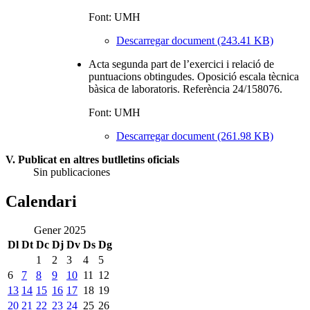
Font: UMH
Descarregar document (243.41 KB)
Acta segunda part de l’exercici i relació de
puntuacions obtingudes. Oposició escala tècnica
bàsica de laboratoris. Referència 24/158076.
Font: UMH
Descarregar document (261.98 KB)
V. Publicat en altres butlletins oficials
Sin publicaciones
Calendari
Gener 2025
Dl
Dt
Dc
Dj
Dv
Ds
Dg
1
2
3
4
5
6
7
8
9
10
11
12
13
14
15
16
17
18
19
20
21
22
23
24
25
26