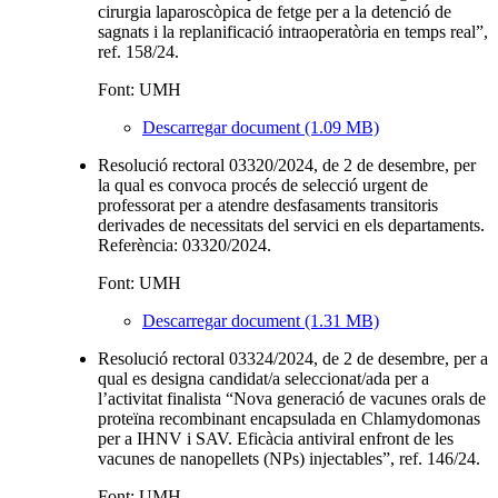
cirurgia laparoscòpica de fetge per a la detenció de
sagnats i la replanificació intraoperatòria en temps real”,
ref. 158/24.
Font: UMH
Descarregar document (1.09 MB)
Resolució rectoral 03320/2024, de 2 de desembre, per
la qual es convoca procés de selecció urgent de
professorat per a atendre desfasaments transitoris
derivades de necessitats del servici en els departaments.
Referència: 03320/2024.
Font: UMH
Descarregar document (1.31 MB)
Resolució rectoral 03324/2024, de 2 de desembre, per a
qual es designa candidat/a seleccionat/ada per a
l’activitat finalista “Nova generació de vacunes orals de
proteïna recombinant encapsulada en Chlamydomonas
per a IHNV i SAV. Eficàcia antiviral enfront de les
vacunes de nanopellets (NPs) injectables”, ref. 146/24.
Font: UMH