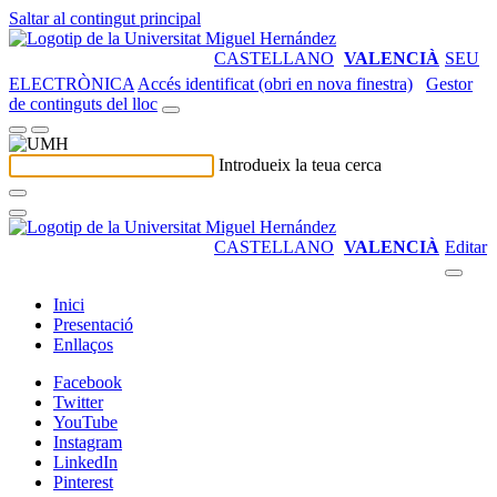
Saltar al contingut principal
CASTELLANO
VALENCIÀ
SEU
ELECTRÒNICA
Accés identificat (obri en nova finestra)
Gestor
de continguts del lloc
Introdueix la teua cerca
CASTELLANO
VALENCIÀ
Editar
Inici
Presentació
Enllaços
Facebook
Twitter
YouTube
Instagram
LinkedIn
Pinterest