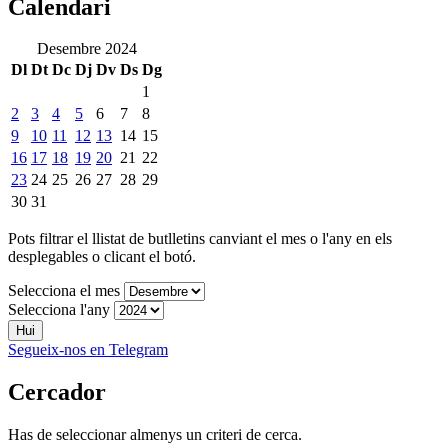
Calendari
Desembre 2024
Dl
Dt
Dc
Dj
Dv
Ds
Dg
1
2
3
4
5
6
7
8
9
10
11
12
13
14
15
16
17
18
19
20
21
22
23
24
25
26
27
28
29
30
31
Pots filtrar el llistat de butlletins canviant el mes o l'any en els
desplegables o clicant el botó.
Selecciona el mes
Selecciona l'any
Hui
Segueix-nos en Telegram
Cercador
Has de seleccionar almenys un criteri de cerca.