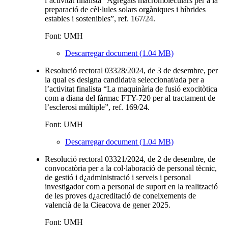
l’activitat finalista “Agregats macromoleculars per a la
preparació de cèl·lules solars orgàniques i híbrides
estables i sostenibles”, ref. 167/24.
Font: UMH
Descarregar document (1.04 MB)
Resolució rectoral 03328/2024, de 3 de desembre, per
la qual es designa candidat/a seleccionat/ada per a
l’activitat finalista “La maquinària de fusió exocitòtica
com a diana del fàrmac FTY-720 per al tractament de
l’esclerosi múltiple”, ref. 169/24.
Font: UMH
Descarregar document (1.04 MB)
Resolució rectoral 03321/2024, de 2 de desembre, de
convocatòria per a la col·laboració de personal tècnic,
de gestió i d¿administració i serveis i personal
investigador com a personal de suport en la realització
de les proves d¿acreditació de coneixements de
valencià de la Cieacova de gener 2025.
Font: UMH