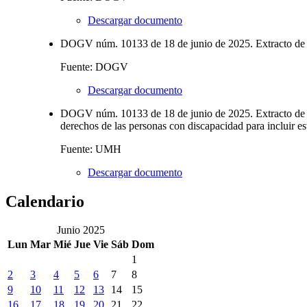
Descargar documento
DOGV núm. 10133 de 18 de junio de 2025. Extracto de la
Fuente: DOGV
Descargar documento
DOGV núm. 10133 de 18 de junio de 2025. Extracto de la R
derechos de las personas con discapacidad para incluir est
Fuente: UMH
Descargar documento
Calendario
Junio 2025
Lun
Mar
Mié
Jue
Vie
Sáb
Dom
1
2
3
4
5
6
7
8
9
10
11
12
13
14
15
16
17
18
19
20
21
22