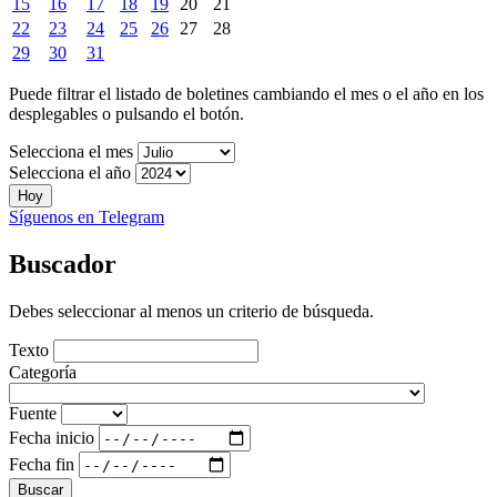
15
16
17
18
19
20
21
22
23
24
25
26
27
28
29
30
31
Puede filtrar el listado de boletines cambiando el mes o el año en los
desplegables o pulsando el botón.
Selecciona el mes
Selecciona el año
Hoy
Síguenos en Telegram
Buscador
Debes seleccionar al menos un criterio de búsqueda.
Texto
Categoría
Fuente
Fecha inicio
Fecha fin