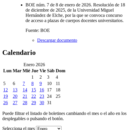
BOE núm. 7 de 8 de enero de 2026. Resolución de 18
de diciembre de 2025, de la Universidad Miguel
Hernández de Elche, por la que se convoca concurso
de acceso a plazas de cuerpos docentes universitarios.
Fuente: BOE
Descargar documento
Calendario
Enero 2026
Lun
Mar
Mié
Jue
Vie
Sáb
Dom
1
2
3
4
5
6
7
8
9
10
11
12
13
14
15
16
17
18
19
20
21
22
23
24
25
26
27
28
29
30
31
Puede filtrar el listado de boletines cambiando el mes o el año en los
desplegables o pulsando el botón.
Selecciona el mes