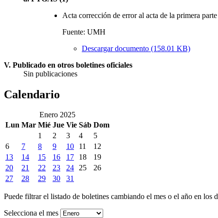
Acta corrección de error al acta de la primera part
Fuente: UMH
Descargar documento (158.01 KB)
V. Publicado en otros boletines oficiales
Sin publicaciones
Calendario
Enero 2025
Lun
Mar
Mié
Jue
Vie
Sáb
Dom
1
2
3
4
5
6
7
8
9
10
11
12
13
14
15
16
17
18
19
20
21
22
23
24
25
26
27
28
29
30
31
Puede filtrar el listado de boletines cambiando el mes o el año en los 
Selecciona el mes